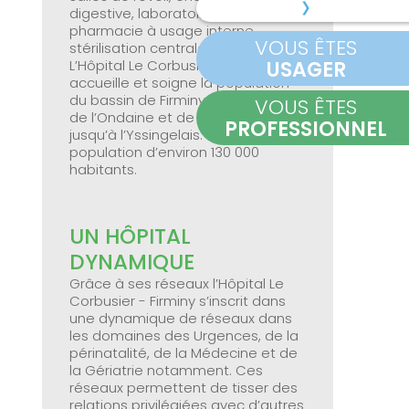
digestive, laboratoire de biologie,
pharmacie à usage interne,
VOUS ÊTES
stérilisation centrale.
USAGER
L’Hôpital Le Corbusier - Firminy
accueille et soigne la population
du bassin de Firminy, de la vallée
VOUS ÊTES
de l’Ondaine et de la Haute Loire
PROFESSIONNEL
jusqu’à l’Yssingelais. Il dessert une
population d’environ 130 000
habitants.
UN HÔPITAL
DYNAMIQUE
Grâce à ses réseaux l’Hôpital Le
Corbusier - Firminy s’inscrit dans
une dynamique de réseaux dans
les domaines des Urgences, de la
périnatalité, de la Médecine et de
la Gériatrie notamment. Ces
réseaux permettent de tisser des
relations privilégiées avec d’autres