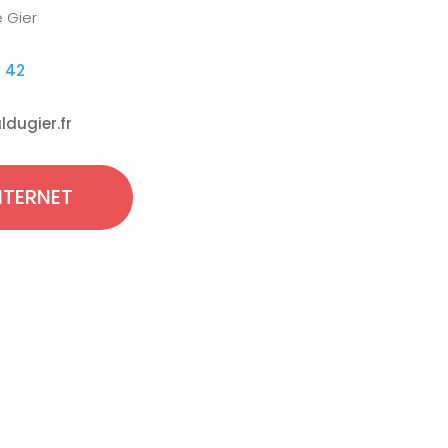
 Gier
5 42
dugier.fr
INTERNET