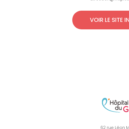
VOIR
LE SITE 
62 rue Léon M