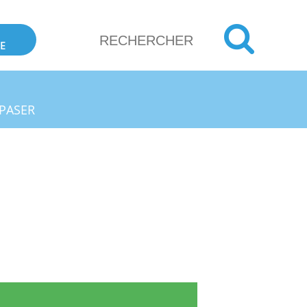
E
PASER