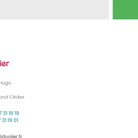
 Hugo
ond Cédex
 31 19 19
 31 19 01
dugier.fr