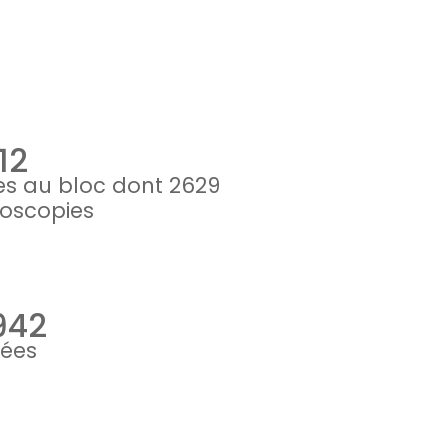
12
es au bloc dont 2629
oscopies
942
rées