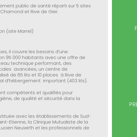
sement public de santé réparti sur 5 sites
t-Chamond et Rive de Gier.
on (site Marrel)
ces, il couvre les besoins d’une
ron 95 000 habitants avec une offre de
ateau technique performant, des
icales avancées, un centre de
lisé de 65 lits et 10 places à Rive de
al d’hébergement important (403 lits).
ont compétents et qualifiés pour
ène, de qualité et sécurité dans la
PR
nstituée avec les établissements de Sud-
aint-Etienne, la Clinique Mutualiste de la
e Lucien Neuwirth et les professionnels de