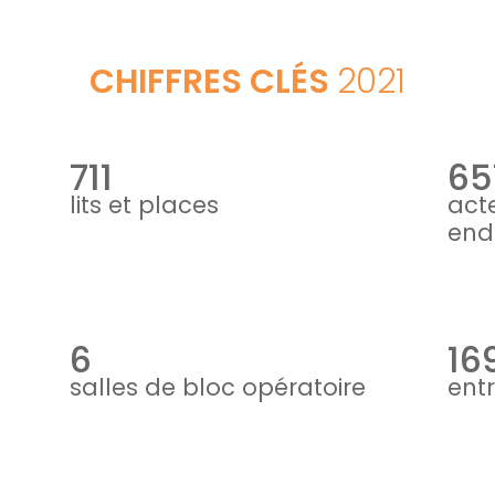
CHIFFRES CLÉS
2021
711
65
lits et places
act
end
6
16
salles de bloc opératoire
ent