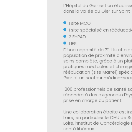
L’Hôpital du Gier est un établis
dans la vallée du Gier sur Sain
1 site MCO
1 site spécialisé en rééducati
2 EHPAD
1 IFSI
D’une capacité de 711 lits et pla
population de proximité d’envi
soins complète, grâce à un pl
pratiques médicales et chirurg
rééducation (site Marrel) spécia
Gier et un secteur médico-soci
1200 professionnels de santé s
répondre à des exigences d’hygi
prise en charge du patient.
Une collaboration étroite est i
Loire, en particulier le CHU de S
Loire, l’Institut de Cancérologi
santé libéraux.