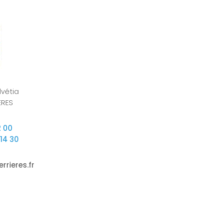
vétia
ERES
2 00
 14 30
rrieres.fr