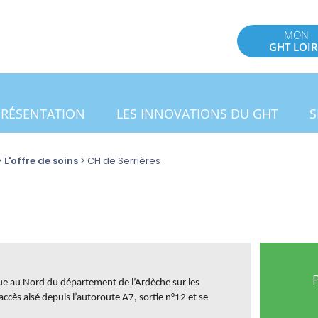
MON
GHT LOIR
PRÉSENTATION
LES INNOVATIONS DU GHT
S
>
L'offre de soins
>
CH de Serrières
itue au Nord du département de l’Ardèche sur les
ccès aisé depuis l’autoroute A7, sortie n°12 et se