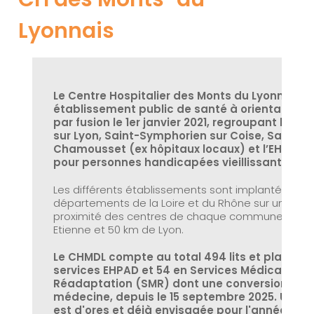
Lyonnais
Le Centre Hospitalier des Monts du Lyonnais 
établissement public de santé à orientation g
par fusion le 1er janvier 2021, regroupant les s
sur Lyon, Saint-Symphorien sur Coise, Saint-L
Chamousset (ex hôpitaux locaux) et l’EHPAD/F
pour personnes handicapées vieillissantes de 
Les différents établissements sont implantés sur l
départements de la Loire et du Rhône sur un territoi
proximité des centres de chaque commune, à 40 
Etienne et 50 km de Lyon.
Le CHMDL compte au total 494 lits et places do
services EHPAD et 54 en Services Médicaux et
Réadaptation (SMR) dont une conversion en 4 
médecine, depuis le 15 septembre 2025. Une ext
est d'ores et déjà envisagée pour l'année 2027