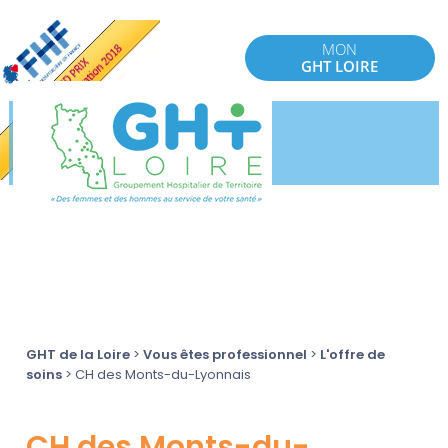
MON
GHT LOIRE
GHT de la Loire
>
Vous êtes professionnel
>
L'offre de
soins
>
CH des Monts-du-Lyonnais
CH des Monts-du-