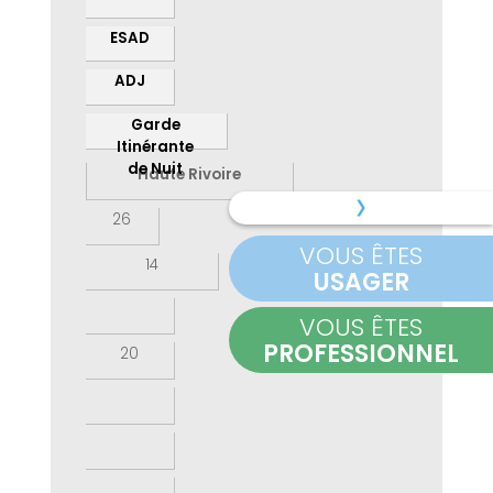
ESAD
ADJ
Garde
Itinérante
de Nuit
Haute Rivoire
26
VOUS ÊTES
14
USAGER
VOUS ÊTES
PROFESSIONNEL
20