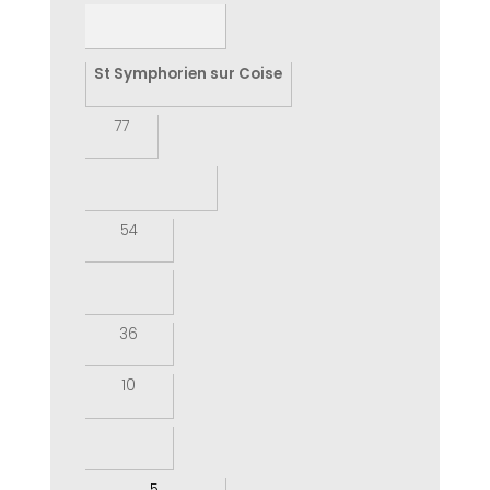
St Symphorien sur Coise
77
54
36
10
5