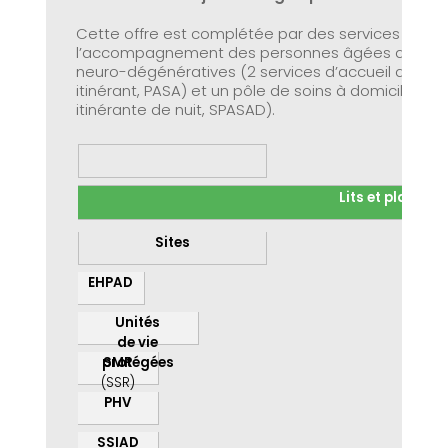
Cette offre est complétée par des services perm
l’accompagnement des personnes âgées atteint
neuro-dégénératives (2 services d’accueil de jour
itinérant, PASA) et un pôle de soins à domicile (SS
itinérante de nuit, SPASAD).
Lits et places
Sites
EHPAD
Unités
de vie
SMR
protégées
(SSR)
PHV
SSIAD